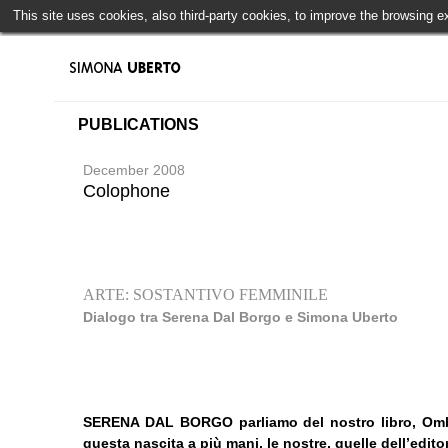
This site uses cookies, also third-party cookies, to improve the browsing 
PUBLICATIONS
December 2008
Colophone
ARTE: SOSTANTIVO FEMMINILE
Dialogo tra Serena Dal Borgo e Simona Uberto
SERENA DAL BORGO
parliamo del nostro libro, Om
questa nascita a più mani, le nostre, quelle dell’editor