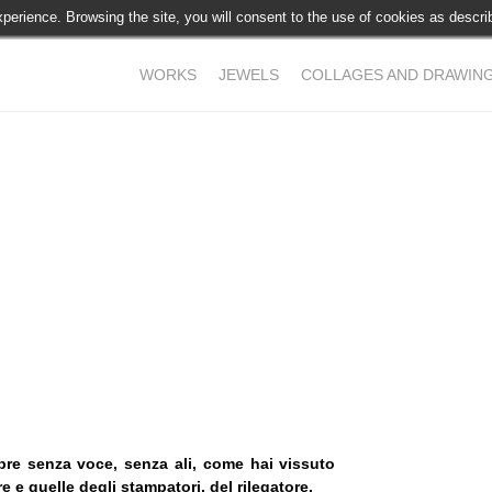
experience. Browsing the site, you will consent to the use of cookies as desc
WORKS
JEWELS
COLLAGES AND DRAWIN
bre senza voce, senza ali, come hai vissuto
e e quelle degli stampatori, del rilegatore.