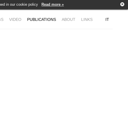
×
ribed in our cookie policy
Read more »
GS
VIDEO
PUBLICATIONS
ABOUT
LINKS
IT